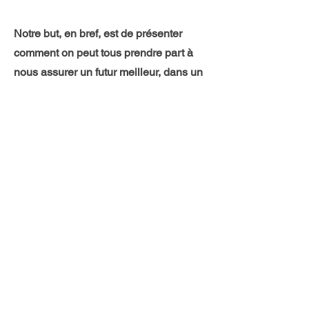
Notre but, en bref, est de présenter
comment on peut tous prendre part à
nous assurer un futur meilleur, dans un
contexte léger et divertissant. En plus
y'a plein de belles scènes à couper le
souffle sur l'eau au coucher de soleil...
c'est tu pas assez relaxant ?
Merci à nos
partenaires