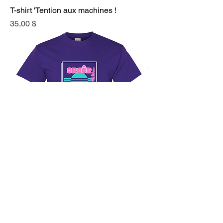
T-shirt 'Tention aux machines !
Prix
35,00 $
T-shirt ORGÔR
Prix
35,00 $